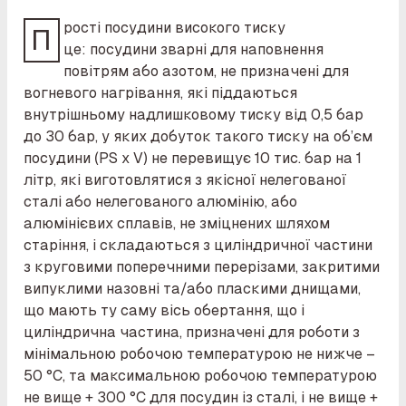
рості посудини високого тиску
П
це: посудини зварні для наповнення
повітрям або азотом, не призначені для
вогневого нагрівання, які піддаються
внутрішньому надлишковому тиску від 0,5 бар
до 30 бар, у яких добуток такого тиску на об’єм
посудини (PS x V) не перевищує 10 тис. бар на 1
літр, які виготовлятися з якісної нелегованої
сталі або нелегованого алюмінію, або
алюмінієвих сплавів, не зміцнених шляхом
старіння, і складаються з циліндричної частини
з круговими поперечними перерізами, закритими
випуклими назовні та/або пласкими днищами,
що мають ту саму вісь обертання, що і
циліндрична частина, призначені для роботи з
мінімальною робочою температурою не нижче –
50 °C, та максимальною робочою температурою
не вище + 300 °C для посудин із сталі, і не вище +