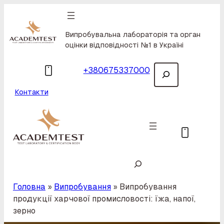
Skip to main navigation
Skip to main navigation toggle button
Skip to main navigation toggle button
Skip to main content
Skip to footer
Випробувальна лабораторія та орган
оцінки відповідності №1 в Україні
Пошук
Call usfnn cnf
+380675337000
Контакти
Випробувальна лабораторія та орган оцінки відповідності №1 в Україні
Пошук
Головна
»
Випробування
»
Випробування
продукції харчової промисловості: їжа, напої,
зерно