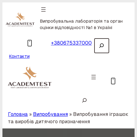
Skip to main navigation
Skip to main navigation toggle button
Skip to main navigation toggle button
Skip to main content
Skip to footer
Випробувальна лабораторія та орган
оцінки відповідності №1 в Україні
Пошук
Call usfnn cnf
+380675337000
Контакти
Випробувальна лабораторія та орган оцінки відповідності №1 в Україні
Пошук
Головна
»
Випробування
»
Випробування іграшок
та виробів дитячого призначення