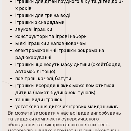
іграшки для дітей грудного віку та дітей до 3-
х років
іграшки для гри на воді
іграшки з снарядами
звукові іграшки
конструктори та ігрові набори
м’які іграшки з наповнювачем
електромеханічні іграшки, зокрема на
радіокеруванні
іграшки, що несуть масу дитини (скейтборди,
автомобілі тощо)
повітряні качелі, батути
іграшки, всередині яких може поміститися
дитина (намет, будиночок, тунель)
та інші види іграшок
устатковання дитячих ігрових майданчиків
Ви можете замовити у нас всі види випробувань
та завдяки комплекту суперсучасного
обладнання та використанню новітніх тест-
матеріалів, швидко отримати надійні об’єктивні